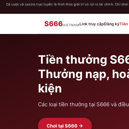
Cá cược và casino trực tuyến là hình thức giải trí có rủi ro tài chính. Chỉ c
S666
Link truy cập
Đăng ký
Tiền
VIETNAM
Tiền thưởng S6
Thưởng nạp, hoà
kiện
Các loại tiền thưởng tại S666 và điều
Chơi tại S666 →