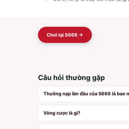
Chơi tại S666 →
Câu hỏi thường gặp
Thưởng nạp lần đầu của S666 là bao 
Vòng cược là gì?