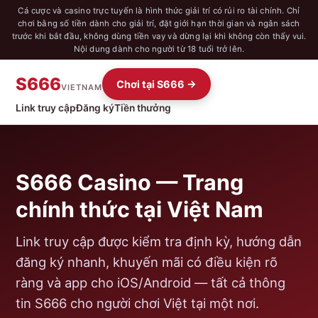
Cá cược và casino trực tuyến là hình thức giải trí có rủi ro tài chính. Chỉ
chơi bằng số tiền dành cho giải trí, đặt giới hạn thời gian và ngân sách
trước khi bắt đầu, không dùng tiền vay và dừng lại khi không còn thấy vui.
Nội dung dành cho người từ 18 tuổi trở lên.
S666
Chơi tại S666 →
VIETNAM
Link truy cập
Đăng ký
Tiền thưởng
S666 Casino — Trang
chính thức tại Việt Nam
Link truy cập được kiểm tra định kỳ, hướng dẫn
đăng ký nhanh, khuyến mãi có điều kiện rõ
ràng và app cho iOS/Android — tất cả thông
tin S666 cho người chơi Việt tại một nơi.