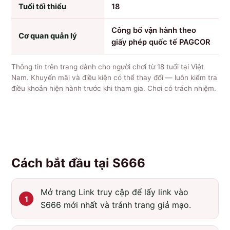
Tuổi tối thiểu
18
Công bố vận hành theo
Cơ quan quản lý
giấy phép quốc tế PAGCOR
Thông tin trên trang dành cho người chơi từ 18 tuổi tại Việt
Nam. Khuyến mãi và điều kiện có thể thay đổi — luôn kiểm tra
điều khoản hiện hành trước khi tham gia. Chơi có trách nhiệm.
Cách bắt đầu tại S666
Mở trang Link truy cập để lấy link vào
S666 mới nhất và tránh trang giả mạo.