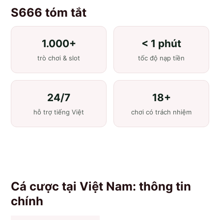
S666 tóm tắt
1.000+
< 1 phút
trò chơi & slot
tốc độ nạp tiền
24/7
18+
hỗ trợ tiếng Việt
chơi có trách nhiệm
Cá cược tại Việt Nam: thông tin
chính